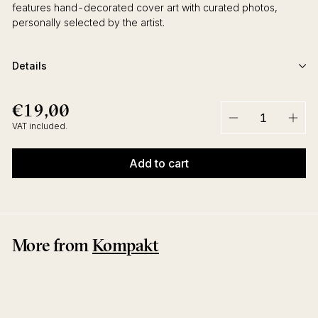
features hand-decorated cover art with curated photos,
personally selected by the artist.
Details
€19,00
€19,00
Regular
price
VAT included.
−
+
Add to cart
More from
Kompakt