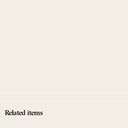
Meine Unterkunft ist die Unvernunft Remixed
Schlammpeitziger
Kompakt
Related items