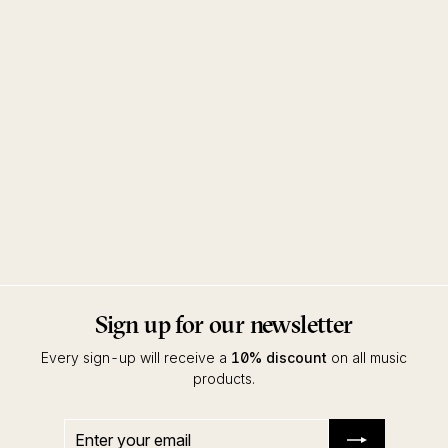
Meine Unterkunft ist die
Unvernunft Remixed
Schlammpeitziger
Kompakt
Sign up for our newsletter
Every sign-up will receive a
10% discount
on all music
products.
Enter
Subscribe